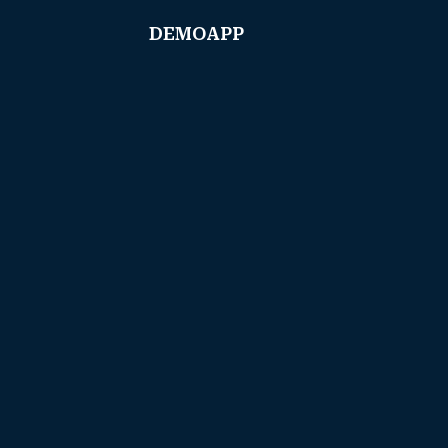
DEMO
APP