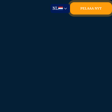
NL
PELAAA NYT