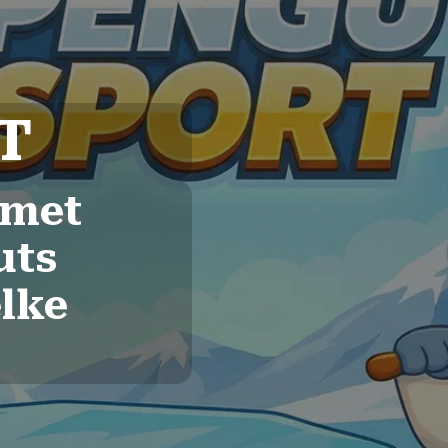
T
 met
uts
lke